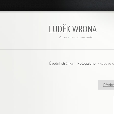
LUDĚK WRONA
Zámečnictví, kovovýroba
Úvodní stránka
>
Fotogalerie
>
kovové o
Předc