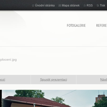
Úvodní stránka
Mapa stránek
RSS
Tisk
FOTOGALERIE
REFERE
plocení.jpg
hozí
Spustit prezentaci
Násl