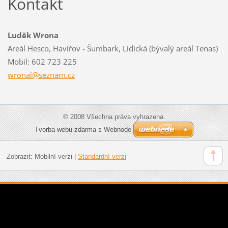
Kontakt
Luděk Wrona
Areál Hesco, Havířov - Šumbark, Lidická (bývalý areál Tenas)
Mobil: 602 723 225
wronal@s
eznam.cz
© 2008 Všechna práva vyhrazena.
Tvorba webu zdarma s Webnode
Zobrazit:
Mobilní verzi
|
Standardní verzi