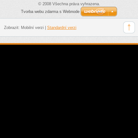
© 2008 Všechna práva vyhrazena.
Tvorba webu zdarma s Webnode
Zobrazit:
Mobilní verzi
|
Standardní verzi